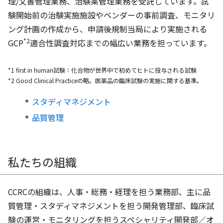
理/文書管理業務、治験薬管理業務を受託しています。試
験開始前の治験実施施設やベンダーの事前調査、モニタリ
ング計画の作成から、申請後規制当局により実施される
*2
GCP
適合性調査対応までの幅広い業務を担っています。
*1
first in human
試験：化合物が世界中で初めてヒトに投与される試験
*2
Good Clinical Practice
の略。医薬品の臨床試験の実施に関する基準。
スタディマネジメント
品質管理
私たちの組織
CCRCの組織は、人事・総務・経理を担う業務部、主に品
質管理・スタディマネジメントを担う開発管理部、臨床試
験の運営・モニタリングを担うスペシャリティ開発部／オ